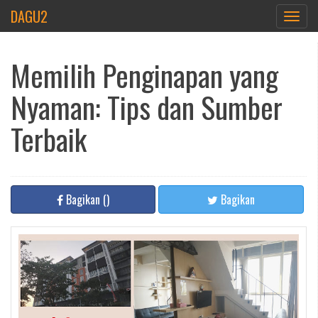
DAGU2
Toggle
navigat
Memilih Penginapan yang
Nyaman: Tips dan Sumber
Terbaik
Bagikan
(
)
Bagikan