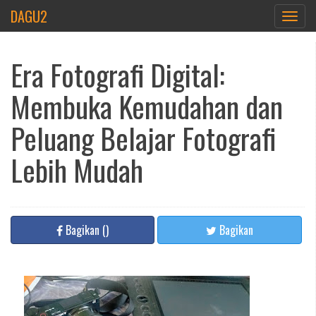
DAGU2
Toggle
navigat
Era Fotografi Digital:
Membuka Kemudahan dan
Peluang Belajar Fotografi
Lebih Mudah
Bagikan
(
)
Bagikan