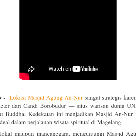
fo -
Lokasi Masjid Agung An-Nur
sangat strategis kare
ometer dari Candi Borobudur — situs warisan dunia 
mat Buddha. Kedekatan ini menjadikan Masjid An-Nur s
deal dalam perjalanan wisata spiritual di Magelang.
 lokal maupun mancanegara, mengunjungi Masjid Ag