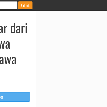
Submit
r dari
awa
Jawa
ter