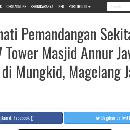
K
CERITAONLINE
BEGINICARANYA
INFO
PORTOFOLIO
ati Pemandangan Sekita
 7 Tower Masjid Annur J
 di Mungkid, Magelang 
ikan
di Facebook
(
)
Bagikan
di Twit