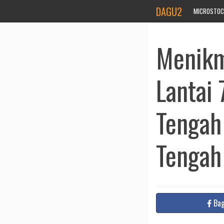
DAGU2
MICROSTOC
Menikm
Lantai
Tengah
Tengah
Bag