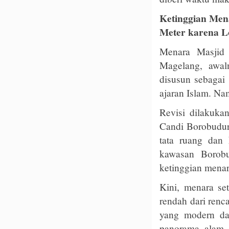
Ketinggian Men
Meter karena L
Menara Masjid
Magelang, awal
disusun sebagai
ajaran Islam. Nam
Revisi dilakuka
Candi Borobudur,
tata ruang dan 
kawasan Borobu
ketinggian menar
Kini, menara set
rendah dari renc
yang modern dan
panorama alam 