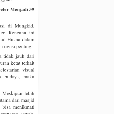
eter Menjadi 39
si di Mungkid,
er. Rencana ini
maul Husna dalam
 revisi penting.
 tidak jauh dari
an ketat terkait
lestarian visual
an budaya, maka
i. Meskipun lebih
utama dari masjid
g bisa menikmati
hamparan sawah,