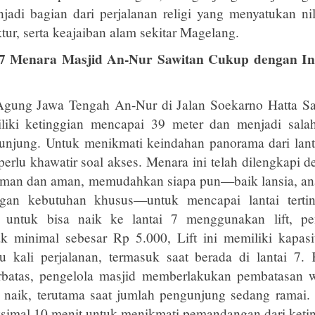
adi bagian dari perjalanan religi yang menyatukan nilai
tur, serta keajaiban alam sekitar Magelang.
 7 Menara Masjid An-Nur Sawitan Cukup dengan I
Agung Jawa Tengah An-Nur di Jalan Soekarno Hatta S
iki ketinggian mencapai 39 meter dan menjadi salah
unjung. Untuk menikmati keindahan panorama dari lant
erlu khawatir soal akses. Menara ini telah dilengkapi den
man dan aman, memudahkan siapa pun—baik lansia, a
gan kebutuhan khusus—untuk mencapai lantai tertin
, untuk bisa naik ke lantai 7 menggunakan lift, p
k minimal sebesar Rp 5.000, Lift ini memiliki kapas
u kali perjalanan, termasuk saat berada di lantai 7. 
rbatas, pengelola masjid memberlakukan pembatasan w
naik, terutama saat jumlah pengunjung sedang ramai.
simal 10 menit untuk menikmati pemandangan dari keti