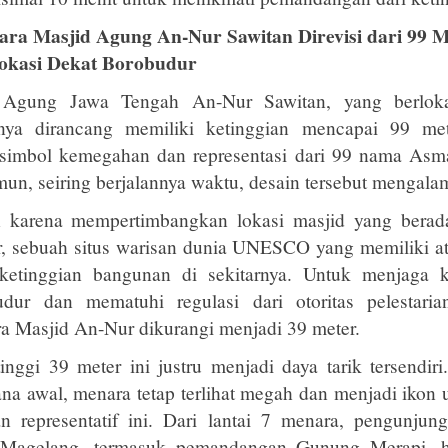
ara Masjid Agung An-Nur Sawitan Direvisi dari 99 M
okasi Dekat Borobudur
 Agung Jawa Tengah An-Nur Sawitan, yang berloka
nya dirancang memiliki ketinggian mencapai 99 met
 simbol kemegahan dan representasi dari 99 nama As
un, seiring berjalannya waktu, desain tersebut mengalami
n karena mempertimbangkan lokasi masjid yang berada
 sebuah situs warisan dunia UNESCO yang memiliki atur
ketinggian bangunan di sekitarnya. Untuk menjaga ke
dur dan mematuhi regulasi dari otoritas pelestari
a Masjid An-Nur dikurangi menjadi 39 meter.
inggi 39 meter ini justru menjadi daya tarik tersendir
ana awal, menara tetap terlihat megah dan menjadi ikon 
 representatif ini. Dari lantai 7 menara, pengunjun
Magelang, termasuk pemandangan Gunung Merapi, 