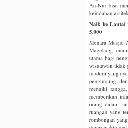
An-Nur bisa menj
keindahan arsitek
Naik ke Lantai
5.000
Menara Masjid 
Magelang, memil
utama bagi peng
wisatawan tidak p
modern yang nya
pengunjung den
menaiki tangga
memberikan infa
orang dalam sat
ruangan yang te
rombongan yang 
diberi waktu mak